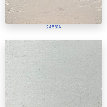
24531A