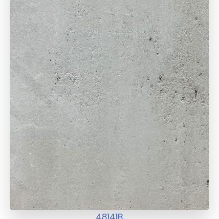
48141B