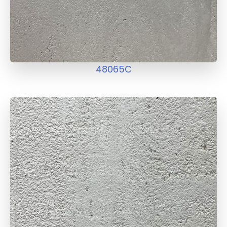
48065C