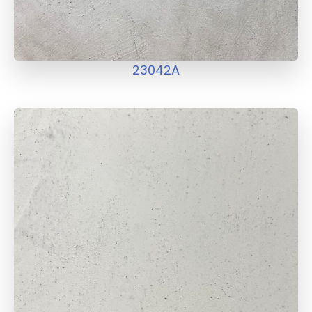
23042A