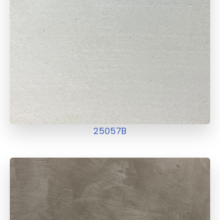
25057B