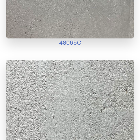
48065C