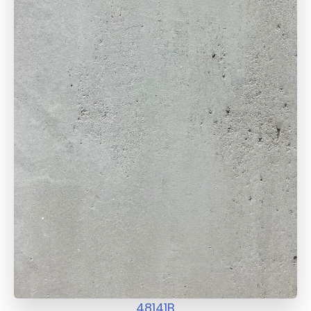
48141B