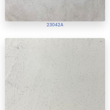
23042A