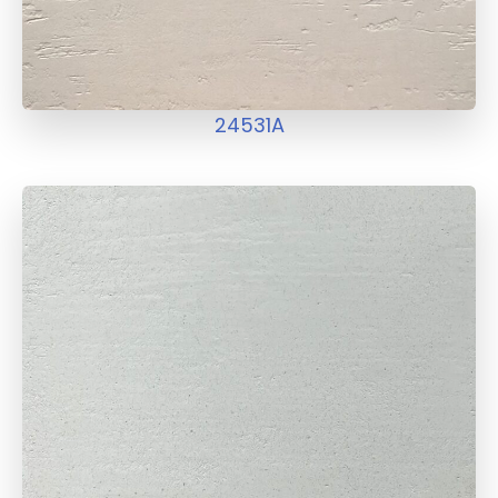
24531A