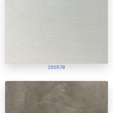
25057B