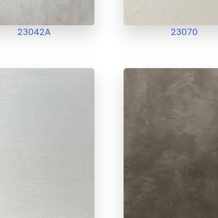
23042A
23070