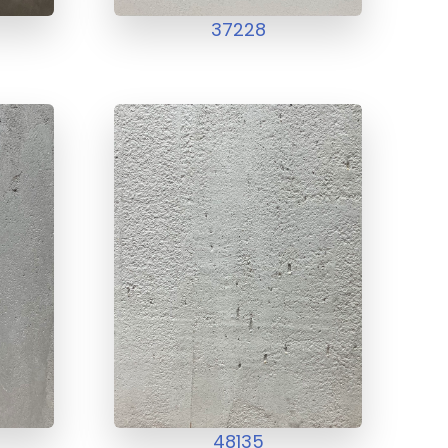
37228
48135