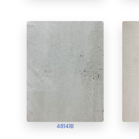
48141B