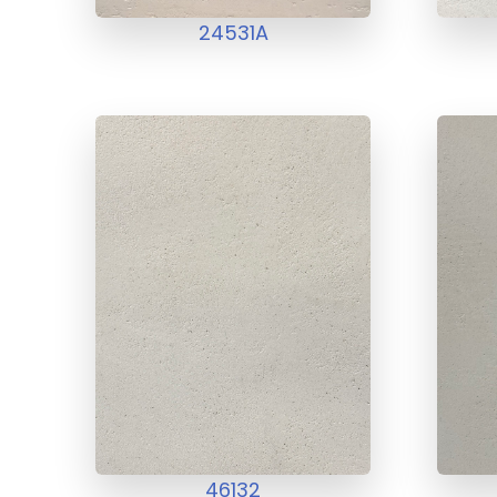
24531A
46132