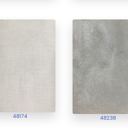
48174
48238