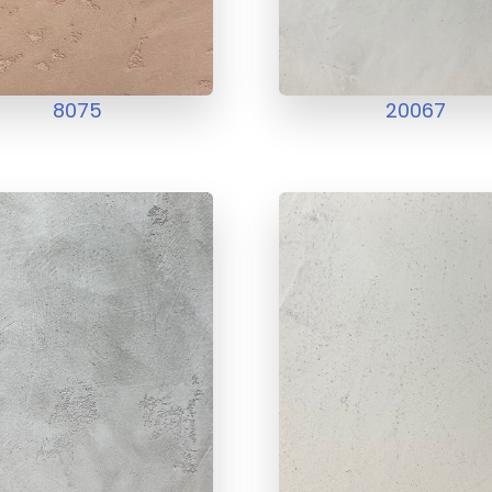
8075
20067