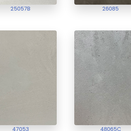
25057B
26085
47053
48065C