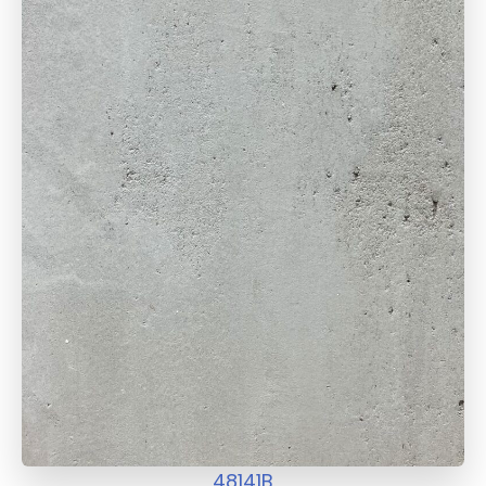
48141B