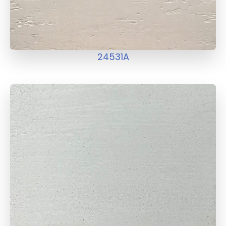
24531A