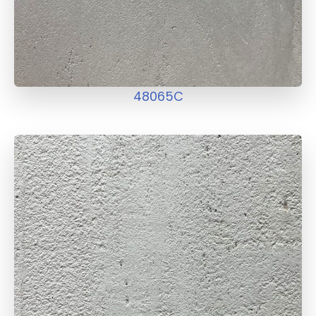
48065C