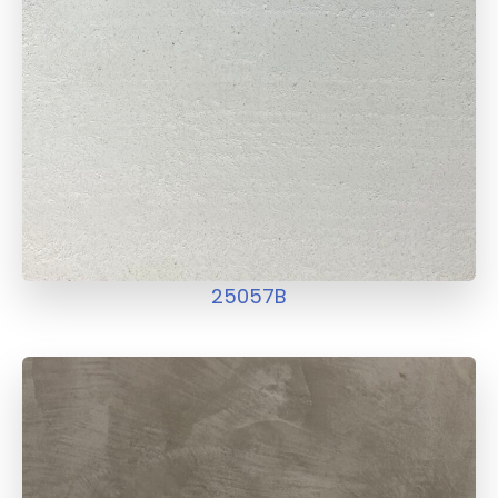
25057B