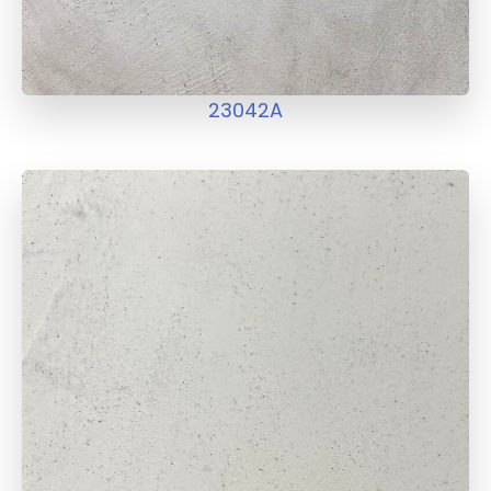
23042A